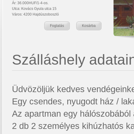
Ár: 36.000HUF/1-4-os.
Utca: Kovács Gyula utca 15
Város: 4200 Hajdúszoboszló
Foglalás
Kosárba
Szálláshely adatain
Üdvözöljük kedves vendégeink
Egy csendes, nyugodt ház / laká
Az apartman egy hálószobából 
2 db 2 személyes kihúzhatós ka