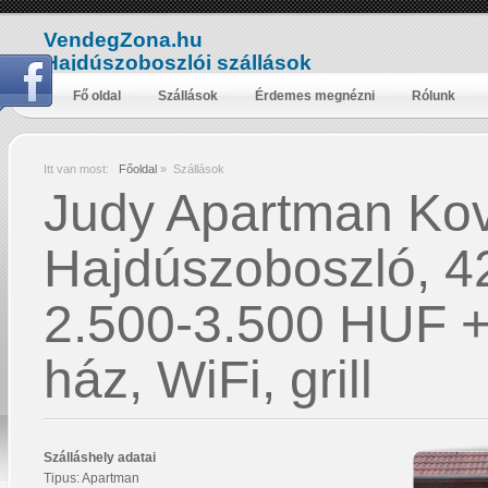
VendegZona.hu
Hajdúszoboszlói szállások
Fő oldal
Szállások
Érdemes megnézni
Rólunk
Itt van most:
Főoldal
»
Szállások
Judy Apartman Kov
Hajdúszoboszló, 42
2.500-3.500 HUF + I
ház, WiFi, grill
Szálláshely adatai
Tipus: Apartman